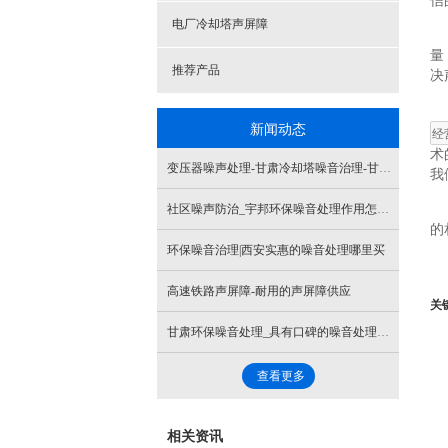
信
电厂冷却塔声屏障
量
推荐产品
决
新闻动态
术
变压器噪声处理-甘肃冷却塔噪音治理-甘肃泵房噪音治理
我
社区噪声防治_宇邦环保噪音处理作用怎么样
的
环保噪音治理|西安实惠的噪音处理哪里买
高速铁路声屏障-耐用的声屏障供应
关
甘肃环保噪音处理_具有口碑的噪音处理供应商_宇邦环保
查看更多
相关资讯