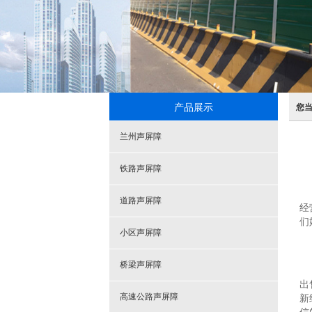
产品展示
您
兰州声屏障
铁路声屏障
道路声屏障
经
们
小区声屏障
桥梁声屏障
出
高速公路声屏障
新