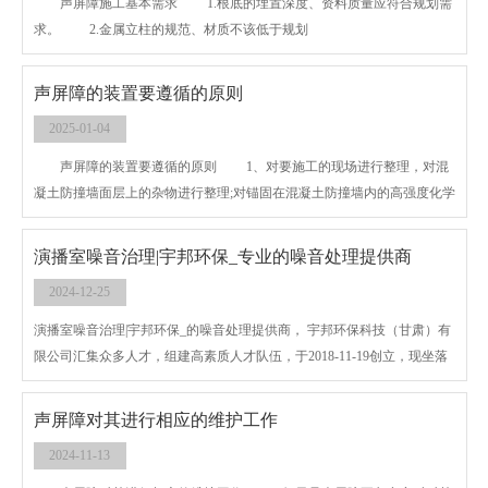
声屏障施工基本需求 1.根底的埋置深度、资料质量应符合规划需
求。 2.金属立柱的规范、材质不该低于规划
声屏障的装置要遵循的原则
2025-01-04
声屏障的装置要遵循的原则 1、对要施工的现场进行整理，对混
凝土防撞墙面层上的杂物进行整理;对锚固在混凝土防撞墙内的高强度化学
锚栓进行查看和整修，并在锚栓螺纹处采纳防腐蚀措施。
演播室噪音治理|宇邦环保_专业的噪音处理提供商
2024-12-25
演播室噪音治理|宇邦环保_的噪音处理提供商， 宇邦环保科技（甘肃）有
限公司汇集众多人才，组建高素质人才队伍，于2018-11-19创立，现坐落
在欧亚大道欧亚国际二期2号楼1506。公司主营噪音处理，成熟、精巧的
工艺，完善、严格的管理制度，为噪音处理的制造增添一份有力保障。凭
声屏障对其进行相应的维护工作
借完善的管理体系、雄厚的技术力量以及成熟生产设备，宇邦环保的产品
2024-11-13
深受所需企业以及个人的信赖，用户反馈良好。