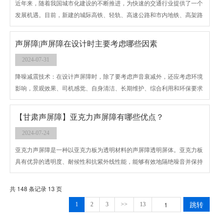
近年来，随着我国城市化建设的不断推进，为快速的交通行业提供了一个
发展机遇。目前，新建的城际高铁、轻轨、高速公路和市内地铁、高架路
已经比比皆是，给人们出行和货物运输行业带来了方便。但是，我们也无
需讳言，日趋严峻的交通噪声给人们的身心健康造成严重危害。在学术界
声屏障|声屏障在设计时主要考虑哪些因素
普遍公认设置“道路声屏障”是降低交通噪音的一项有效技术措施，它在国
2024-07-31
外已经使用多年，在我国国内也开始普遍推广。声屏障的关键核心技术就
是吸隔声材料的性能。
降噪减震技术：在设计声屏障时，除了要考虑声音衰减外，还应考虑环境
影响，景观效果、司机感觉、自身清洁、长期维护、综合利用和环保要求
等诸多因素。
【甘肃声屏障】亚克力声屏障有哪些优点？
2024-07-24
亚克力声屏障是一种以亚克力板为透明材料的声屏障透明屏体。亚克力板
具有优异的透明度、耐候性和抗紫外线性能，能够有效地隔绝噪音并保持
视线通透。亚克力声屏障在日常生活中发挥着重要作用。
共 148 条记录 13 页
跳转
1
2
3
>>
13