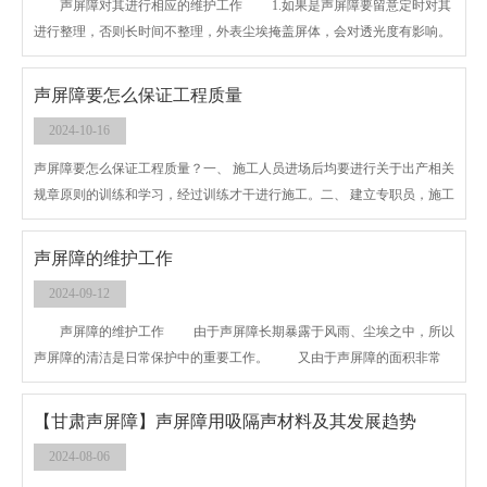
声屏障对其进行相应的维护工作 1.如果是声屏障要留意定时对其
进行整理，否则长时间不整理，外表尘埃掩盖屏体，会对透光度有影响。
进而影响司机视界，影响透光度等等。
声屏障要怎么保证工程质量
2024-10-16
声屏障要怎么保证工程质量？一、 施工人员进场后均要进行关于出产相关
规章原则的训练和学习，经过训练才干进行施工。二、 建立专职员，施工
过程中随时随地进行查看，对存在
声屏障的维护工作
2024-09-12
声屏障的维护工作 由于声屏障长期暴露于风雨、尘埃之中，所以
声屏障的清洁是日常保护中的重要工作。 又由于声屏障的面积非常
大，假如
【甘肃声屏障】声屏障用吸隔声材料及其发展趋势
2024-08-06