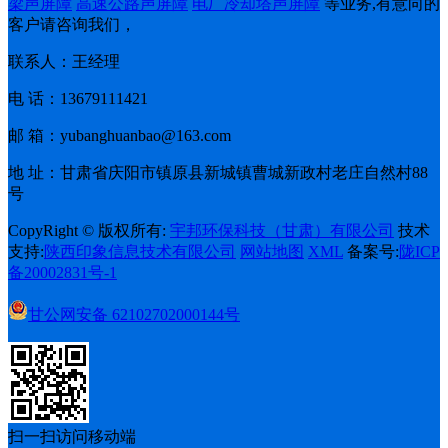
梁声屏障
高速公路声屏障
电厂冷却塔声屏障
等业务,有意向的
客户请咨询我们，
联系人：王经理
电 话：13679111421
邮 箱：yubanghuanbao@163.com
地 址：甘肃省庆阳市镇原县新城镇曹城新政村老庄自然村88
号
CopyRight © 版权所有:
宇邦环保科技（甘肃）有限公司
技术
支持:
陕西印象信息技术有限公司
网站地图
XML
备案号:
陇ICP
备20002831号-1
甘公网安备
62102702000144号
扫一扫访问移动端