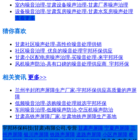
室内噪音治理-甘肃设备噪声治理-甘肃厂界噪声治理
设备噪音治理-甘肃泵房噪声处理-甘肃水泵房噪声处理
查看更多
猜你喜欢
甘肃社区噪声处理-高性价噪音处理供销
社区噪音治理_优良的噪音处理宇邦环保供应
甘肃小区配电房噪声治理-买噪音处理-来宇邦环保
风机噪声防治-具有口碑的噪音处理供应商_宇邦环保
相关资讯
更多>>
兰州半封闭声屏障生产厂家-宇邦环保供应高质量的声屏
障
低频噪音治理-选购噪音处理就选宇邦环保
车间噪音治理-低频噪声防治-空压机噪声防治
甘肃高铁声屏障厂家-甘肃地铁声屏障生产基地
宇邦环保科技(甘肃)有限公司,专营
甘肃声屏障
宁夏声屏障
兰
州声屏障
银川声屏障
铁路声屏障
道路声屏障
小区声屏障
桥