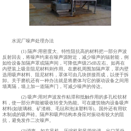
水泥厂噪声处理办法
(1) 隔声:用密度大、特性阻抗高的材料把一部分声波
反射回去，将噪声约束在噪声源附近，减少噪声的辐射能，例
如给设备加隔声罩或隔声间，可降低声级25dB左右。如再在
内壁装上吸音阻尼材料则作用。在磨机周围加隔声罩，罩内壁
选用吸声材料、阻尼材料，罩体可由几块拼接而成，以便于拆
卸。关于磨机还有一种办法就是将磨体与它的驱动设备之间用
墙离隔，墙上加一道隔声门，可减少噪声的传达。
(2) 吸声:用对声波发作粘滞和抵触作用的多孔松软材
料，使一部分声能被吸收转变为热能。可在建筑物内设备吸声
材料(如玻璃棉、矿渣棉、毛毡和泡沫塑料等)。国外还有用软
木制成的吸声砖。隔声和吸声结构本身应对振动有较大的阻
抗，避免发作二次噪声。
(3)消声，如在风机、压缩机和风管的进、出口等处