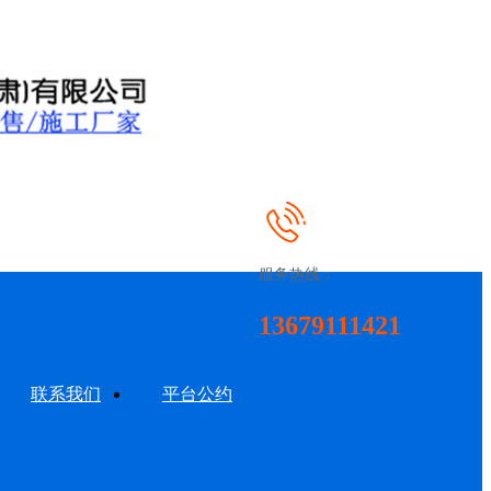
服务热线：
13679111421
联系我们
平台公约