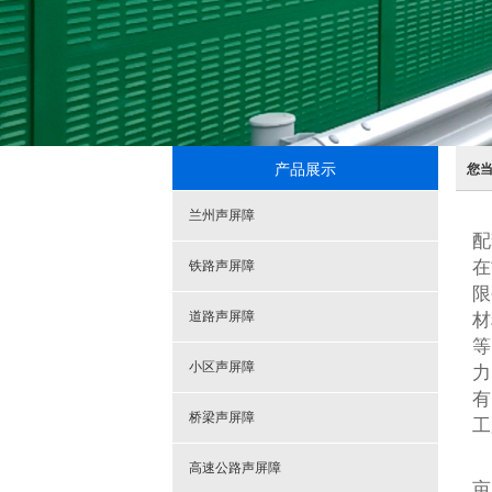
产品展示
您
兰州声屏障
配
在
铁路声屏障
限
道路声屏障
材
等
小区声屏障
力
有
桥梁声屏障
工
高速公路声屏障
亩