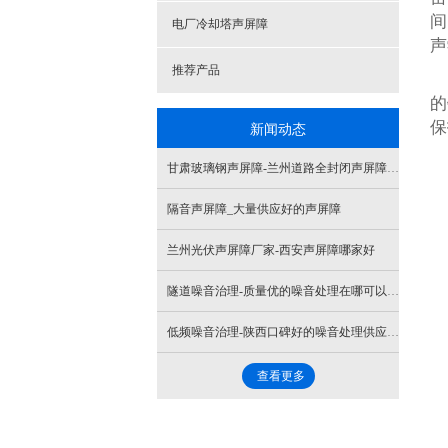
间
电厂冷却塔声屏障
声
推荐产品
的
新闻动态
保
甘肃玻璃钢声屏障-兰州道路全封闭声屏障-兰州声屏障厂家
隔音声屏障_大量供应好的声屏障
兰州光伏声屏障厂家-西安声屏障哪家好
隧道噪音治理-质量优的噪音处理在哪可以买到
低频噪音治理-陕西口碑好的噪音处理供应商是哪家
查看更多