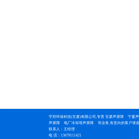
宇邦环保科技(甘肃)有限公司,专营
甘肃声屏障
宁夏声
声屏障
电厂冷却塔声屏障
等业务,有意向的客户请
联系人：王经理
电 话：13679111421