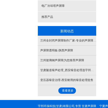
电厂冷却塔声屏障
推荐产品
新闻动态
兰州全封闭声屏障制作厂家-专业的声屏障公司推荐
声屏障透明板-陕西声屏障
兰州玻璃钢声屏障|为您推荐声屏障
甘肃隧道噪声处理_西安噪音处理选宇邦环保_价格优惠
变压器噪音治理-西安耐用的噪音处理批售
查看更多
宇邦环保科技(甘肃)有限公司,专营
甘肃声屏障
宁夏声