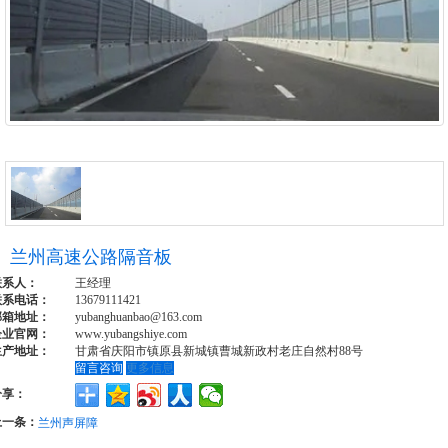
兰州高速公路隔音板
联系人：
王经理
联系电话：
13679111421
邮箱地址：
yubanghuanbao@163.com
企业官网：
www.yubangshiye.com
生产地址：
甘肃省庆阳市镇原县新城镇曹城新政村老庄自然村88号
留言咨询
更多信息
分享：
上一条：
兰州声屏障