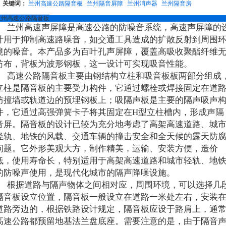
关键词：
兰州高速公路隔音板
兰州隔音屏障
兰州消声器
兰州隔音房
兰州高速公路隔音板
兰州高速声屏障是高速公路的防噪音系统，高速声屏障的
计用于抑制高速路噪音，如交通工具造成的扩散反射到周围
境的噪音。本产品多为百叶孔声屏障，覆盖高吸收聚酯纤维
纺布，背板为波形钢板，这一设计可实现吸音性能。
高速公路隔音板主要由钢结构立柱和吸音板板两部分组成
立柱是隔音板的主要受力构件，它通过螺栓或焊接固定在道
防撞墙或轨道边的预埋钢板上；吸隔声板是主要的隔声吸声
件，它通过高强弹簧卡子将其固定在H型立柱槽内，形成声隔
音屏。隔音板的设计已较为充分地考虑了高架高速道路、城
轻轨、地铁的风载、交通车辆的撞击安全和全天候的露天防
问题。它外形美观大方，制作精美，运输、安装方便，造价
低，使用寿命长，特别适用于高架高速道路和城市轻轨、地
的防噪声使用，是现代化城市的隔声降噪设施。
根据道路与隔声物体之间相对应，周围环境，可以选择几
隔音板设立位置，隔音板一般设立在道路一米处左右，安装
道路旁边的，根据铁路设计规定，隔音板应设于路肩上，通
高速公路都预留地基法兰盘底座。需要注意的是，由于隔音