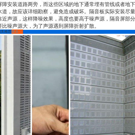
屏障安装道路两旁，而这些区域的地下通常埋有管线或者地
水道，故应该详细勘察，避免造成破坏。隔音板实际安装尽
靠近声源，这样降噪效果，高度也要高于噪声源，隔音屏部
要比噪声源大，为了声源遇到屏障折射扩散。
相关推荐
更多>>