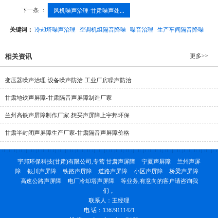
下一条 ：
风机噪声治理-甘肃噪声处...
关键词：
冷却塔噪声治理
空调机组隔音降噪
噪音治理
生产车间隔音降噪
更多>>
相关资讯
变压器噪声治理-设备噪声防治-工业厂房噪声防治
甘肃地铁声屏障-甘肃隔音声屏障制造厂家
兰州高铁声屏障制作厂家-想买声屏障上宇邦环保
甘肃半封闭声屏障生产厂家-甘肃隔音声屏障价格
宇邦环保科技(甘肃)有限公司,专营
甘肃声屏障
宁夏声屏障
兰州声屏
障
银川声屏障
铁路声屏障
道路声屏障
小区声屏障
桥梁声屏障
高速公路声屏障
电厂冷却塔声屏障
等业务,有意向的客户请咨询我
们，
联系人：王经理
电 话：13679111421