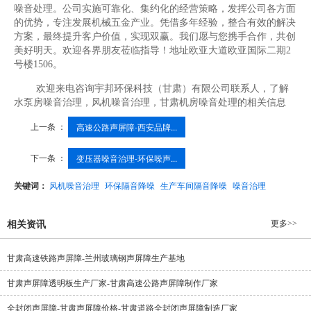
噪音处理。公司实施可靠化、集约化的经营策略，发挥公司各方面
的优势，专注发展机械五金产业。凭借多年经验，整合有效的解决
方案，最终提升客户价值，实现双赢。我们愿与您携手合作，共创
美好明天。欢迎各界朋友莅临指导！地址欧亚大道欧亚国际二期2
号楼1506。
欢迎来电咨询宇邦环保科技（甘肃）有限公司联系人，了解
水泵房噪音治理，风机噪音治理，甘肃机房噪音处理的相关信息
上一条 ：
高速公路声屏障-西安品牌...
下一条 ：
变压器噪音治理-环保噪声...
关键词：
风机噪音治理
环保隔音降噪
生产车间隔音降噪
噪音治理
更多>>
相关资讯
甘肃高速铁路声屏障-兰州玻璃钢声屏障生产基地
甘肃声屏障透明板生产厂家-甘肃高速公路声屏障制作厂家
全封闭声屏障-甘肃声屏障价格-甘肃道路全封闭声屏障制造厂家