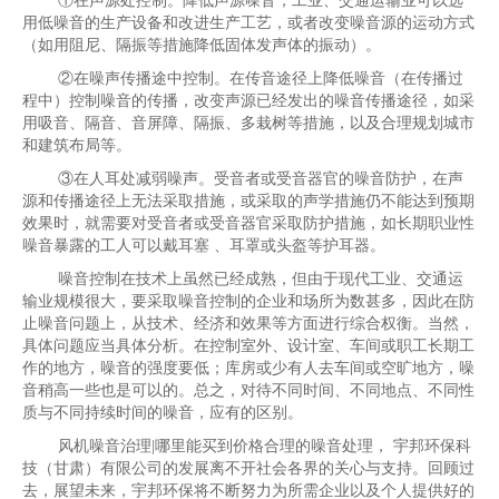
①在声源处控制。降低声源噪音，工业、交通运输业可以选
用低噪音的生产设备和改进生产工艺，或者改变噪音源的运动方式
（如用阻尼、隔振等措施降低固体发声体的振动）。
②在噪声传播途中控制。在传音途径上降低噪音（在传播过
程中）控制噪音的传播，改变声源已经发出的噪音传播途径，如采
用吸音、隔音、音屏障、隔振、多栽树等措施，以及合理规划城市
和建筑布局等。
③在人耳处减弱噪声。受音者或受音器官的噪音防护，在声
源和传播途径上无法采取措施，或采取的声学措施仍不能达到预期
效果时，就需要对受音者或受音器官采取防护措施，如长期职业性
噪音暴露的工人可以戴耳塞 、耳罩或头盔等护耳器。
噪音控制在技术上虽然已经成熟，但由于现代工业、交通运
输业规模很大，要采取噪音控制的企业和场所为数甚多，因此在防
止噪音问题上，从技术、经济和效果等方面进行综合权衡。当然，
具体问题应当具体分析。在控制室外、设计室、车间或职工长期工
作的地方，噪音的强度要低；库房或少有人去车间或空旷地方，噪
音稍高一些也是可以的。总之，对待不同时间、不同地点、不同性
质与不同持续时间的噪音，应有的区别。
风机噪音治理|哪里能买到价格合理的噪音处理， 宇邦环保科
技（甘肃）有限公司的发展离不开社会各界的关心与支持。回顾过
去，展望未来，宇邦环保将不断努力为所需企业以及个人提供好的