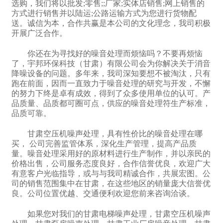
选购，我们将以批发;零售;;厂家;实体店销售;网上销售的
方式进行销售并以陆运;公路运输方式为您进行货物配
送。诚信为本，合作共赢是本公司的文化理念，我司积极
开展广泛合作。
你还在为寻找好的噪音处理而烦恼吗？不要再烦恼
了，宇邦环保科技（甘肃）有限公司会为你解决关于消音
降噪设备的问题。多年来，我司深知要想不被淘汰，只有
跑在前面，因而一直致力于噪音处理的研究与开发，不懈
的努力下终是卓有成效，得到了众多使用单位的认可。产
品质量、品质都可圈可点，供应的噪音处理符生产标准，
品质可靠。
甘肃空压机噪声处理，具有性价比的噪音处理在哪
买， 公司完善监管体系，深化生产管理，提高产品质
量。噪音处理采用好的原材料进行生产制作，并以亲民的
价格出售，公司服务态度良好，合作信誉优良，欢迎广大
有意客户光临指导，或与与我司精诚合作，共展宏图。公
司的销售范围集中在甘肃，在这些地区的销量庞大信誉优
良。公司位置优越、交通便利欢迎您前来咨询洽谈。
如果您对我们的甘肃电梯噪声处理，甘肃空压机噪声