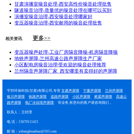
甘肃演播室噪音处理-西安高性价噪音处理批售
隧道噪音治理-质量优的噪音处理在哪可以买到
演播室噪音治理-西安噪音处理哪家好
变压器噪音治理-西安耐用的噪音处理批售
更多>>
相关资讯
变压器噪声处理-工业厂房隔音降噪-机房隔音降噪
地铁声屏障-兰州高速公路声屏障生产厂家
小区配电房噪音治理|受欢迎的噪音处理推荐
兰州隔音声屏障厂家_西安哪里有卖得好的声屏障
宇邦环保科技(甘肃)有限公司,专营
甘肃声屏障
宁夏声屏障
兰州声屏障
银川声屏障
铁路声屏障
道路声屏障
小区声屏障
桥梁声屏障
高速公
路声屏障
电厂冷却塔声屏障
等业务,有意向的客户请咨询我们，
联系人：王经理
电 话：13679111421
邮 箱：yubanghuanbao@163.com