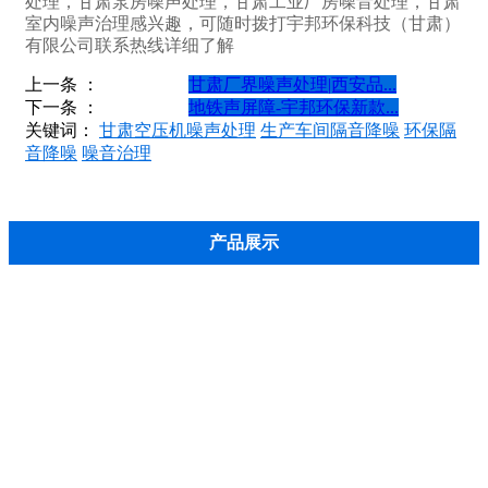
处理，甘肃泵房噪声处理，甘肃工业厂房噪音处理，甘肃
室内噪声治理感兴趣，可随时拨打宇邦环保科技（甘肃）
有限公司联系热线详细了解
上一条 ：
甘肃厂界噪声处理|西安品...
下一条 ：
地铁声屏障-宇邦环保新款...
关键词：
甘肃空压机噪声处理
生产车间隔音降噪
环保隔
音降噪
噪音治理
产品展示
兰州声屏障
铁路声屏障
道路声屏障
小区声屏障
桥梁声屏障
高速公路声屏障