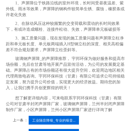
1、声屏障位于铁路沿线的室外环境，长时间受昼夜温差、紫
外线、雨水等效果，声屏障的钢构件较简单生锈、腐蚀，橡胶条或
许老化失效
2、在脉动风压这种较频繁的交变荷载和震动的长时间效果
下，有或许造成螺栓、连接件松动、失效，声屏障单元板破损等
3、施工质量问题，现在发现的施工质量问题有声屏障立柱净
距和单元板长度、单元板两端插入H型钢立柱的深度、相关高程偏
差不符合规划要求，声屏障立柱歪斜等。
玻璃钢声屏障_的声屏障推荐， 宇邦环保为做好服务和提高市
场份额，先后在甘肃等地开展产品宣传活动，为公司的发展奠定基
础。声屏障占有的市场份额还有很大提升空间，欢迎周边地区相关
代理商致电咨询。宇邦环保科技（甘肃）有限公司追求公司持续稳
定发展，努力提升公司价值，实现更大的经济效益。期待您的加
入，让我们携手共创更辉煌的明天！
想了解更详细内容，可来电联系宇邦环保科技（甘肃）有限
公司对甘肃半封闭声屏障厂家，玻璃钢声屏障，兰州半封闭声屏障
制作厂家，小区声屏障，兰州小区声屏障厂家进行详询了解
上一条 ：
工业隔音降噪_专业的噪音...