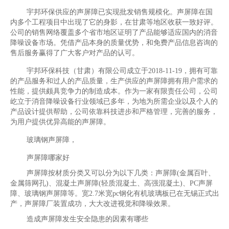
宇邦环保供应的声屏障已实现批发销售规模化。声屏障在国
内多个工程项目中出现了它的身影，在甘肃等地区收获一致好评。
公司的销售网络覆盖多个省市地区证明了产品能够适应国内的消音
降噪设备市场。凭借产品本身的质量优势，和免费产品信息咨询的
售后服务赢得了广大客户对产品的认可。
宇邦环保科技（甘肃）有限公司成立于2018-11-19，拥有可靠
的产品服务和过人的产品质量，生产供应的声屏障拥有用户需求的
性能，提供颇具竞争力的制造成本。作为一家有限责任公司，公司
屹立于消音降噪设备行业领域已多年，为地为所需企业以及个人的
产品设计提供帮助，公司依靠科技进步和严格管理，完善的服务，
为用户提供优异高能的声屏障。
玻璃钢声屏障，
声屏障哪家好
声屏障按材质分类又可以分为以下几类：声屏障(金属百叶、
金属筛网孔)、混凝土声屏障(轻质混凝土、高强混凝土)、PC声屏
障、玻璃钢声屏障等。宽2.7米宽pc钢化有机玻璃板已在无锡正式出
产，声屏障厂装置成功，大大改进视觉和降噪效果。
造成声屏障发生安全隐患的因素有哪些