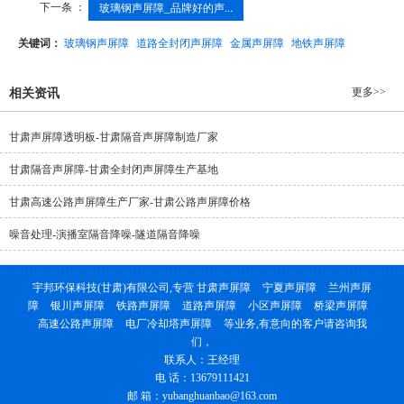
下一条 ：
玻璃钢声屏障_品牌好的声...
关键词：
玻璃钢声屏障
道路全封闭声屏障
金属声屏障
地铁声屏障
更多>>
相关资讯
甘肃声屏障透明板-甘肃隔音声屏障制造厂家
甘肃隔音声屏障-甘肃全封闭声屏障生产基地
甘肃高速公路声屏障生产厂家-甘肃公路声屏障价格
噪音处理-演播室隔音降噪-隧道隔音降噪
宇邦环保科技(甘肃)有限公司,专营
甘肃声屏障
宁夏声屏障
兰州声屏
障
银川声屏障
铁路声屏障
道路声屏障
小区声屏障
桥梁声屏障
高速公路声屏障
电厂冷却塔声屏障
等业务,有意向的客户请咨询我
们，
联系人：王经理
电 话：13679111421
邮 箱：yubanghuanbao@163.com