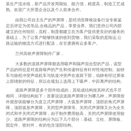
装生产流水线，新产品开发周期短、能力强，精度高，制造工艺成
熟。欢迎广大所需企业以及个人前来合作。
由我公司自主生产的声屏障，是经消音降噪设备行业专家鉴
定后评定为优等品;合格品的产品，享誉业界。我们坚持公司内部
建立的任何组织，流程，制度都建立在为客户提供更良好的服务的
基础上，为了让客户能够快速的收到货物，我们采取的是陆运;公
路运输的物流方式进行配送，在甘肃拥有众多客户。
兰州高铁声屏障制作厂家，
大多数的道路声屏障都选用吸声和隔声混合型的产品，该型
产品的特征是对道路噪声的产生和传递特征有针对性地控制。如轿
车与旅程冲突声或机车与轨道冲突声在道路下部，动静有经过屏体
上部绕射的特征，所以在规划上选用上下吸声，中距离声的结构。
道路声屏障是多个部件组成的，其组成结构按其样式也不尽
相同，详细结构如下：首要说说道路声屏障分为哪几种，声屏障按
外观形状能够分为直立式声屏障，大弧形声屏障，顶部折角式声屏
障，顶部弧形声屏障，关闭型声屏障等。关闭式声屏障又分为全关
闭式和半关闭式声屏障，由于制作费用较高，关闭式声屏障使用较
少。道路声屏障的结构分为以下几个部分：基础、立柱、屏障板、
固定件、密封件，有的包含顶部结构。