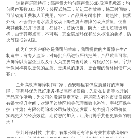
道路声屏障特征：隔声量大均匀隔声量36dB.吸声系数高：均
匀吸声系数0.85.经济：装配式施工，前进工作效率，施工时间短，
可节省施工费和人工费用。特性：产品具有耐水性、耐热性、抗紫
外线、不会由于雨水温度改动下降金属声屏障的吸声质量。便当：
与其他制品并行设备，易修补，替换便当。防火：选用超细玻璃
棉，由于其熔点高，不可燃，完全满足环保和防火标准的要求，防
火等级抵达A级。
能为广大客户服务是我司的荣幸，我司提供的声屏障在生产
制造中，有专人监管，对每批产品进行严格把关，产品质量可靠。
声屏障以所需企业以及个人为主要销售对象，有很好的口碑。宇邦
环保同样将以更优的品质、更满意的服务、更合理的价格回馈广大
客户。
兰州高铁声屏障制作厂家，西安哪里有供应质量好的声屏
障， 宇邦环保为做好服务和提高市场份额，先后在甘肃等地开展
产品宣传活动，为公司的发展奠定基础。声屏障占有的市场份额还
有很大提升空间，欢迎周边地区相关代理商致电咨询。宇邦环保科
技（甘肃）有限公司追求公司持续稳定发展，努力提升公司价值，
实现更大的经济效益。期待您的加入，让我们携手共创更辉煌的明
天！
宇邦环保科技（甘肃）有限公司还有许多有关甘肃玻璃钢声