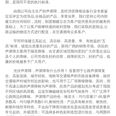
期，是我司不变的执行标准。
由我公司自主生产的声屏障，是经消音降噪设备行业专家鉴
定后评定为优等品;合格品的产品，享誉业界。我们坚持公司内部
建立的任何组织，流程，制度都建立在为客户提供更良好的服务的
基础上，为了让客户能够快速的收到货物，我们采取的是陆运;公
路运输的物流方式进行配送，在甘肃拥有众多客户。
宇邦环保建立高起点、高目标、高质量、率、有效益的“五
高”标准，锻造出质量良好的产品，获得广阔的销售市场。供应的
声屏障主要用于隔音降噪，在甘肃区域范围内受到广大所需企业以
及个人的青睐。公司凭借良好的信誉，雄厚的实力，好的产品，低
廉的价格服务于广大用户。
光伏声屏障，声屏障有什么作用？ 首要用于公路声屏障复
合、高架道路、城市轻轨、地铁等交通噪声的市政设备降噪，操控
交通噪声对城市邻近的影响，也可用于工厂等降噪降噪。其间，用
于高速公路的声屏障称为声屏障。此类产品的规划充分考虑了我国
不同区域的风荷载、运送车辆磕碰安全性和气候条件，可广泛用于
公路两边的降噪。 声屏障产品特色：噪音大：均匀音量37 dB,吸声
系数高：均匀吸声系数0.85,耐候性强：产品具有耐水性、耐热性、
耐紫外线性等特色，不会由于降雨功能劣化是由温度改变或质量反
常引起的。外观漂亮：可选择多种色彩和造型进行组合，与周围环