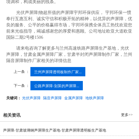
境调和，构成美丽的线条。
光伏声屏障|物超所值的声屏障宇邦环保供应， 宇邦环保一惯
奉行互惠互利、诚实守信和积极开拓的精神，以优异的声屏障，优
良的服务、公平的价格赢得市场，宇邦环保携全体员工热忱欢迎您
前来光临指导，竭诚感谢您的厚爱和惠顾。公司地址欧亚大道欧亚
国际二期2号楼1506
请来电咨询了解更多与兰州高速铁路声屏障生产基地，光伏
声屏障，甘肃金属声屏障厂家，甘肃半封闭声屏障制作厂家，兰州
隔音屏障制作厂家相关的详情信息
上一条 ：
兰州声屏障透明板制作厂家...
下一条 ：
公路声屏障-划算的声屏障...
关键词：
光伏声屏障
隔音声屏障
金属声屏障
地铁声屏障
更多>>
相关资讯
声屏障-甘肃玻璃钢声屏障生产基地-甘肃声屏障透明板生产基地