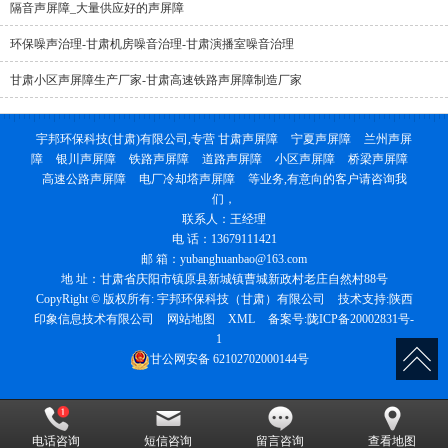
隔音声屏障_大量供应好的声屏障
环保噪声治理-甘肃机房噪音治理-甘肃演播室噪音治理
甘肃小区声屏障生产厂家-甘肃高速铁路声屏障制造厂家
宇邦环保科技(甘肃)有限公司,专营
甘肃声屏障
宁夏声屏障
兰州声屏
障
银川声屏障
铁路声屏障
道路声屏障
小区声屏障
桥梁声屏障
高速公路声屏障
电厂冷却塔声屏障
等业务,有意向的客户请咨询我
们，
联系人：王经理
电 话：13679111421
邮 箱：yubanghuanbao@163.com
地 址：甘肃省庆阳市镇原县新城镇曹城新政村老庄自然村88号
CopyRight © 版权所有:
宇邦环保科技（甘肃）有限公司
技术支持:
陕西
印象信息技术有限公司
网站地图
XML
备案号:
陇ICP备20002831号-
1
甘公网安备
62102702000144号
电话咨询
短信咨询
留言咨询
查看地图