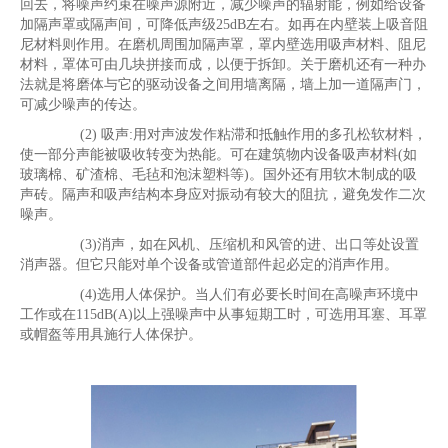
回去，将噪声约束在噪声源附近，减少噪声的辐射能，例如给设备
加隔声罩或隔声间，可降低声级25dB左右。如再在内壁装上吸音阻
尼材料则作用。在磨机周围加隔声罩，罩内壁选用吸声材料、阻尼
材料，罩体可由几块拼接而成，以便于拆卸。关于磨机还有一种办
法就是将磨体与它的驱动设备之间用墙离隔，墙上加一道隔声门，
可减少噪声的传达。
(2) 吸声:用对声波发作粘滞和抵触作用的多孔松软材料，
使一部分声能被吸收转变为热能。可在建筑物内设备吸声材料(如
玻璃棉、矿渣棉、毛毡和泡沫塑料等)。国外还有用软木制成的吸
声砖。隔声和吸声结构本身应对振动有较大的阻抗，避免发作二次
噪声。
(3)消声，如在风机、压缩机和风管的进、出口等处设置
消声器。但它只能对单个设备或管道部件起必定的消声作用。
(4)选用人体保护。当人们有必要长时间在高噪声环境中
工作或在115dB(A)以上强噪声中从事短期工时，可选用耳塞、耳罩
或帽盔等用具施行人体保护。