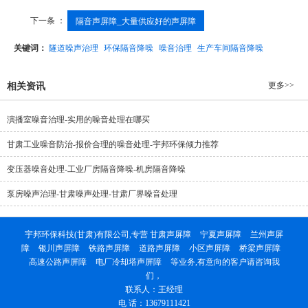
下一条 ：
隔音声屏障_大量供应好的声屏障
关键词：
隧道噪声治理
环保隔音降噪
噪音治理
生产车间隔音降噪
更多>>
相关资讯
演播室噪音治理-实用的噪音处理在哪买
甘肃工业噪音防治-报价合理的噪音处理-宇邦环保倾力推荐
变压器噪音处理-工业厂房隔音降噪-机房隔音降噪
泵房噪声治理-甘肃噪声处理-甘肃厂界噪音处理
宇邦环保科技(甘肃)有限公司,专营
甘肃声屏障
宁夏声屏障
兰州声屏
障
银川声屏障
铁路声屏障
道路声屏障
小区声屏障
桥梁声屏障
高速公路声屏障
电厂冷却塔声屏障
等业务,有意向的客户请咨询我
们，
联系人：王经理
电 话：13679111421