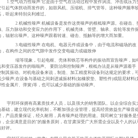
1.空气动力性噪声:它是由于空气在活动过程中发作涡流、冲击或压力
变引起气体扰动而发作的，如鼓风机、压缩机、排气管等。这种噪声频率
高，听起来特别尖利难过。
2.机械性噪声:机械设备是发作这类噪声的根柢噪声源。在碰击、
触、压力脉动和交变应力的作用下，机械壳体、管壁、轴承、齿轮等发作
动，辐射出噪声。这种噪声跟着转速、碰击、抵触等的增大而加重。
3.电磁性噪声:在电机、电器元件或设备中，由于电流和磁场的改
动，在构件之间的空气隙中发作交变电磁力或磁致伸
缩等现象，引起电枢、壳体和铁芯等构件的振动而宣告噪声，如
机和变压器发作的嗡嗡声。 要防治和控制噪声，根柢办法是从噪声源着手
控制其振动。对机电设备来说，制造、加工精度和设备到达规定的要求，
减少噪声;在设备与基础之间刺进减振材料(如橡胶垫、塑性件)或阻尼材料(
弹性金属片、弹簧)等，也可以减少基础的振动噪声。
宇邦环保拥有高素质技术人员，以及强大的销售团队。以企业综合实
为基础，建立现代化率机制，不断加强企业管理，提高经营效益生产噪音
理，产品质量保证，经久耐用，具有噪声处理的用途。我司树立“好服务是
命，企业满意是目的”的服务原则，在甘肃深受广大所需企业以及个人的认
与好评。