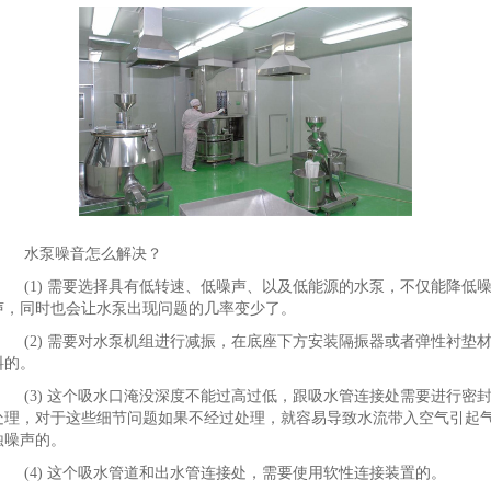
水泵噪音怎么解决？
(1) 需要选择具有低转速、低噪声、以及低能源的水泵，不仅能降低
声，同时也会让水泵出现问题的几率变少了。
(2) 需要对水泵机组进行减振，在底座下方安装隔振器或者弹性衬垫
料的。
(3) 这个吸水口淹没深度不能过高过低，跟吸水管连接处需要进行密
处理，对于这些细节问题如果不经过处理，就容易导致水流带入空气引起
蚀噪声的。
(4) 这个吸水管道和出水管连接处，需要使用软性连接装置的。