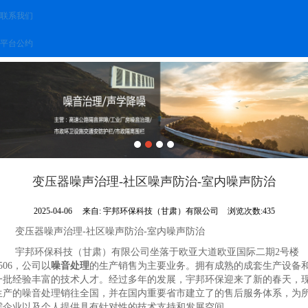
联系我们
平台公约
变压器噪声治理-社区噪声防治-室内噪声防治
2025-04-06
来自:
宇邦环保科技（甘肃）有限公司
浏览次数:435
变压器噪声治理-社区噪声防治-室内噪声防治
宇邦环保科技（甘肃）有限公司坐落于欧亚大道欧亚国际二期2号楼
506，公司以
噪音处理
的生产销售为主要业务。拥有成熟的成套生产设备
一批经验丰富的技术人才。经过多年的发展，宇邦环保迎来了新的春天，
生产的噪音处理销往全国，并在国内重要省市建立了的售后服务体系，为
需企业以及个人提供具有针对性的技术支持和发展空间。