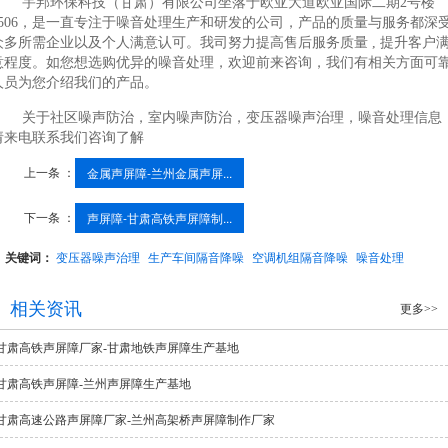
宇邦环保科技（甘肃）有限公司坐落于欧亚大道欧亚国际二期2号楼
1506，是一直专注于噪音处理生产和研发的公司，产品的质量与服务都深
众多所需企业以及个人满意认可。我司努力提高售后服务质量 , 提升客户
意程度。如您想选购优异的噪音处理，欢迎前来咨询，我们有相关方面可
人员为您介绍我们的产品。
关于社区噪声防治，室内噪声防治，变压器噪声治理，噪音处理信息
请来电联系我们咨询了解
上一条 ：
金属声屏障-兰州金属声屏...
下一条 ：
声屏障-甘肃高铁声屏障制...
关键词：
变压器噪声治理
生产车间隔音降噪
空调机组隔音降噪
噪音处理
相关资讯
更多>>
甘肃高铁声屏障厂家-甘肃地铁声屏障生产基地
甘肃高铁声屏障-兰州声屏障生产基地
甘肃高速公路声屏障厂家-兰州高架桥声屏障制作厂家