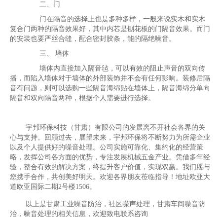
二、门
门在隔音的选择上也是多种多样，一般来说实木和实木
复合门两种的隔音效果好，其中内芯是刨花板的门隔音效果。而门
的安装也要严丝合缝，配合密封胶条，能的隔绝噪音。
三、 墙体
墙体内直接加入隔音毡，可以有效的阻止声音的双向传
播，而陷入墙体对于墙体的外部装饰并不会有任何影响。装修后隔
音有问题，则可以选购一些隔音海绵贴在墙体上，隔音海绵分单向
隔音和双向隔音两种，根据个人需要进行选择。
宇邦环保科技（甘肃）有限公司的发展离不开社会各界的关
心与支持。回顾过去，展望未来，宇邦环保将不断努力为所需企业
以及个人提供好的噪音处理。公司实施可靠化、集约化的经营策
略，发挥公司各方面的优势，专注发展机械五金产业。凭借多年经
验，整合有效的解决方案，终提升客户价值，实现双赢。我们愿与
您携手合作，共创美好明天。欢迎各界朋友莅临指导！地址欧亚大
道欧亚国际二期2号楼1506。
以上是甘肃工业噪音防治，社区噪声处理，甘肃车间噪音防
治，噪音处理的相关信息，欢迎致电联系咨询