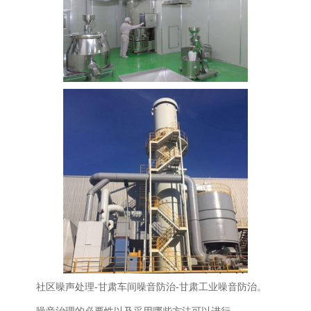
社区噪声处理-甘肃车间噪音防治-甘肃工业噪音防治。