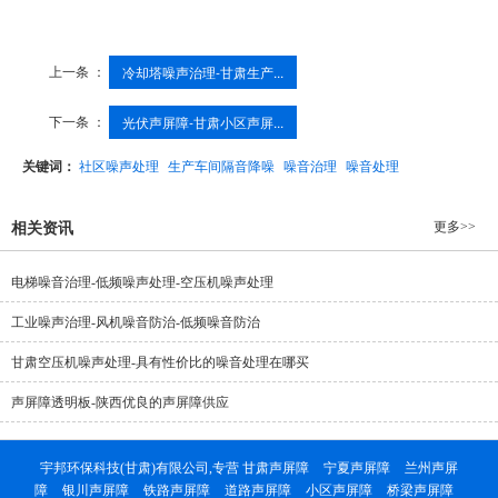
上一条 ：
冷却塔噪声治理-甘肃生产...
下一条 ：
光伏声屏障-甘肃小区声屏...
关键词：
社区噪声处理
生产车间隔音降噪
噪音治理
噪音处理
更多>>
相关资讯
电梯噪音治理-低频噪声处理-空压机噪声处理
工业噪声治理-风机噪音防治-低频噪音防治
甘肃空压机噪声处理-具有性价比的噪音处理在哪买
声屏障透明板-陕西优良的声屏障供应
宇邦环保科技(甘肃)有限公司,专营
甘肃声屏障
宁夏声屏障
兰州声屏
障
银川声屏障
铁路声屏障
道路声屏障
小区声屏障
桥梁声屏障