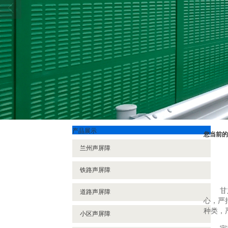
产品展示
您当前的
兰州声屏障
铁路声屏障
甘
道路声屏障
心，严
种类，
小区声屏障