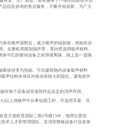
备研发、生产制造、销售服务于一体的高新技术企
产品信息咨询的售后服务，不断开拓创新，为广大
声约束在噪声源附近，减少噪声的辐射能，例如给设
作用。在磨机周围加隔声罩，罩内壁选用吸声材料、
磨体与它的驱动设备之间用墙离隔，墙上加一道隔
能被吸收转变为热能。可在建筑物内设备吸声材料
和吸声结构本身应对振动有较大的阻抗，避免发作
能对单个设备或管道部件起必定的消声作用。
(A)以上强噪声中从事短期工时，可选用耳塞、耳
亚大道欧亚国际二期2号楼1506，地理位置优
一大批技术人才和管理团队。在消音降噪设备行业发展