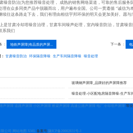
肃噪音防治|为您推荐噪音处理， 成熟的销售网络渠道，可靠的售后服务
处理在众多同类产品中脱颖而出，用户遍布全国。公司一贯遵循 “诚信为本
继续往这条路走下去，我们有理由相信宇邦环保的明天会更加美好。愿与
上是甘肃冷却塔噪音治理，甘肃车间噪声处理，室内噪音防治，甘肃噪音
联系我们
条 ：
下一条 ：
地铁声屏障|有品质的声屏...
电
词：
甘肃噪音防治
环保隔音降噪
生产车间隔音降噪
噪音处理
玻璃钢声屏障_品牌好的声屏障推荐
噪音处理-小区配电房隔音降噪-生产车
路声屏障
道路声屏障
小区声屏障
桥梁声屏障
高速公路声屏障
电厂冷却塔声屏障
等业
有限公司
网站地图
XML
备案号:
陇ICP备20002831号-1