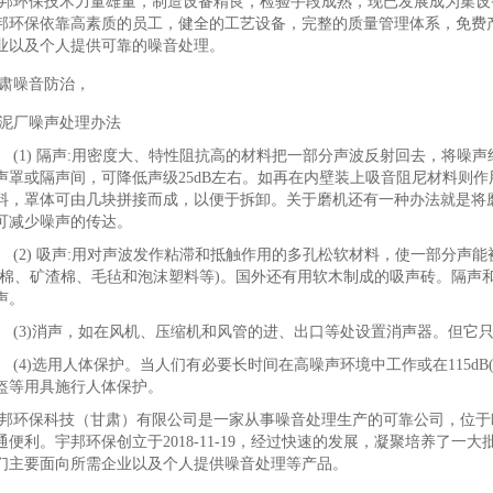
邦环保技术力量雄量，制造设备精良，检验手段成熟，现已发展成为集设
邦环保依靠高素质的员工，健全的工艺设备，完整的质量管理体系，免费
业以及个人提供可靠的噪音处理。
肃噪音防治，
泥厂噪声处理办法
1) 隔声:用密度大、特性阻抗高的材料把一部分声波反射回去，将噪
声罩或隔声间，可降低声级25dB左右。如再在内壁装上吸音阻尼材料则
料，罩体可由几块拼接而成，以便于拆卸。关于磨机还有一种办法就是将
可减少噪声的传达。
2) 吸声:用对声波发作粘滞和抵触作用的多孔松软材料，使一部分声
璃棉、矿渣棉、毛毡和泡沫塑料等)。国外还有用软木制成的吸声砖。隔声
声。
3)消声，如在风机、压缩机和风管的进、出口等处设置消声器。但它只
4)选用人体保护。当人们有必要长时间在高噪声环境中工作或在115dB
盔等用具施行人体保护。
邦环保科技（甘肃）有限公司是一家从事噪音处理生产的可靠公司，位于欧
通便利。宇邦环保创立于2018-11-19，经过快速的发展，凝聚培养了
们主要面向所需企业以及个人提供噪音处理等产品。