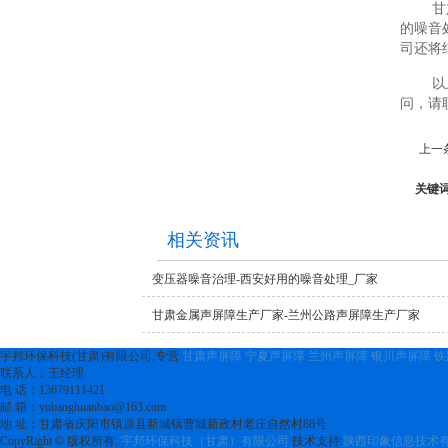
甘
的噪音
司还将
以
问，请
上一
关键
相关资讯
变压器噪音治理-西安好用的噪音处理_厂家
甘肃金属声屏障生产厂家-兰州公路声屏障生产厂家
宇邦环保科技(甘肃)有限公司,专营
甘肃声屏障
宁夏声屏障
兰州声屏障
银川声屏障
铁
联系人：王经理
电 话：13679111421
邮 箱：yubanghuanbao@163.com
地 址：甘肃省庆阳市镇原县新城镇曹城新政村老庄自然村88号
CopyRight © 版权所有:
宇邦环保科技（甘肃）有限公司
技术支持:
陕西印象信息技术