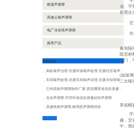
宇
桥梁声屏障
业。宇
所需企
高速公路声屏障
甘
电厂冷却塔声屏障
水
(
推荐产品
备加隔
阻尼材
声门，
新闻动态
(
风机噪声治理-甘肃环保噪声处理-甘肃社区噪声处理
(如玻
车间噪声处理-甘肃车间噪声治理-甘肃冷却塔噪声治理
二次噪
兰州高铁声屏障制作厂家-西安哪里有供应质量好的声屏障
(
光伏声屏障-宇邦环保供应质量好的声屏障
(
罩或帽
高速铁路声屏障-耐用的声屏障供应
宇
查看更多
越，交
中，我