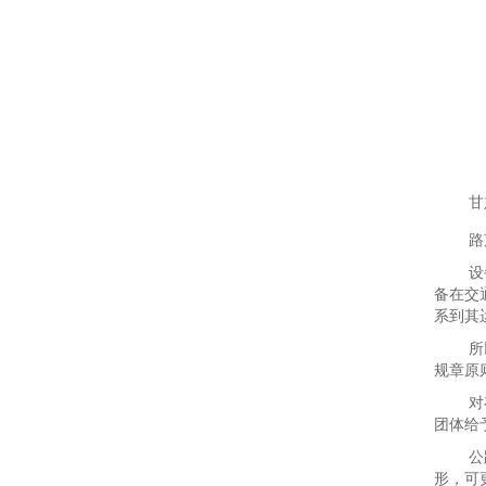
甘
路
设
备在交
系到其
所
规章原
对
团体给
公
形，可