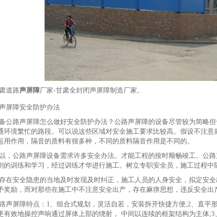
肃道路
声屏障
厂家-甘肃全封闭声屏障制造厂家。
声屏障安全防护办法
备公路声屏障怎么做好安全防护办法？公路声屏障的设备尽管较为简略但
通环境繁忙的路段。可以说这些区域对安全施工要求比较高。假设不注意
运用作用，隔音的质料有很多种，不同的质料隔音作用是不同的。
以，公路声屏障设备需求许多安全办法。才能工程的按时顺畅竣工。公路
则的训练和学习，经过训练才华进行施工。树立专职安全员，施工过程中
存在安全隐患的当地及时发现及时纠正，施工人员的人身安全，拟定安全
予奖励，而对那些在施工中不注意安全出产，存在麻痹思想，违反安全出
路声屏障特点：1、组合式规划，灵活自若，安装拆开快捷方便;2、直平
更有效地操控声响通过屏体上部的绕射， 中间以连续的框架结构为主体;3