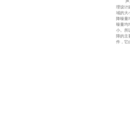
声
理设计建
域的大
降噪量
噪量均
小。所
障的主
件，它