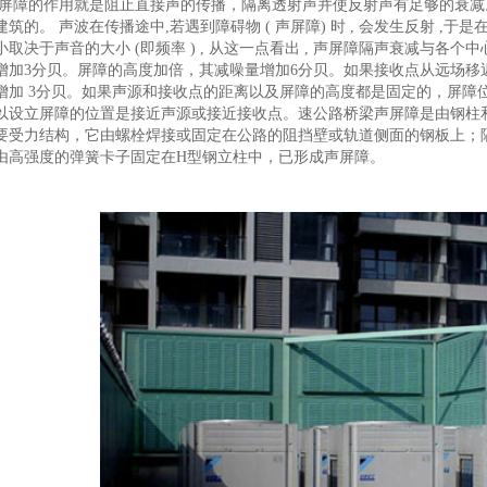
屏障的作用就是阻止直接声的传播，隔离透射声并使反射声有足够的衰减
筑的。 声波在传播途中,若遇到障碍物 ( 声屏障) 时 , 会发生反射 ,于是
小取决于声音的大小 (即频率 ) , 从这一点看出 , 声屏障隔声衰减与各
增加3分贝。屏障的高度加倍，其减噪量增加6分贝。如果接收点从远场移
增加 3分贝。如果声源和接收点的距离以及屏障的高度都是固定的，屏障
以设立屏障的位置是接近声源或接近接收点。速公路桥梁声屏障是由钢柱
要受力结构，它由螺栓焊接或固定在公路的阻挡壁或轨道侧面的钢板上；
由高强度的弹簧卡子固定在H型钢立柱中，已形成声屏障。