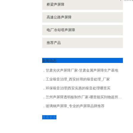
桥梁声屏障
高速公路声屏障
电厂冷却塔声屏障
推荐产品
新闻动态
甘肃光伏声屏障厂家-甘肃金属声屏障生产基地
工业噪音治理_西安好用的噪音处理_厂家
环保噪音治理|西安实惠的噪音处理哪里买
兰州声屏障透明板制作厂家-哪里能买到物超所值的声屏障
玻璃钢声屏障_专业的声屏障品牌推荐
查看更多