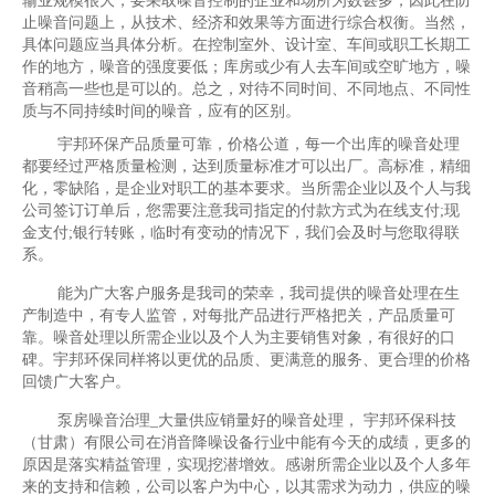
输业规模很大，要采取噪音控制的企业和场所为数甚多，因此在防
止噪音问题上，从技术、经济和效果等方面进行综合权衡。当然，
具体问题应当具体分析。在控制室外、设计室、车间或职工长期工
作的地方，噪音的强度要低；库房或少有人去车间或空旷地方，噪
音稍高一些也是可以的。总之，对待不同时间、不同地点、不同性
质与不同持续时间的噪音，应有的区别。
宇邦环保产品质量可靠，价格公道，每一个出库的噪音处理
都要经过严格质量检测，达到质量标准才可以出厂。高标准，精细
化，零缺陷，是企业对职工的基本要求。当所需企业以及个人与我
公司签订订单后，您需要注意我司指定的付款方式为在线支付;现
金支付;银行转账，临时有变动的情况下，我们会及时与您取得联
系。
能为广大客户服务是我司的荣幸，我司提供的噪音处理在生
产制造中，有专人监管，对每批产品进行严格把关，产品质量可
靠。噪音处理以所需企业以及个人为主要销售对象，有很好的口
碑。宇邦环保同样将以更优的品质、更满意的服务、更合理的价格
回馈广大客户。
泵房噪音治理_大量供应销量好的噪音处理， 宇邦环保科技
（甘肃）有限公司在消音降噪设备行业中能有今天的成绩，更多的
原因是落实精益管理，实现挖潜增效。感谢所需企业以及个人多年
来的支持和信赖，公司以客户为中心，以其需求为动力，供应的噪