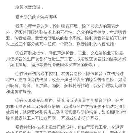
泵房噪音治理，
噪声防治的方法有哪些
我国心理学界认为，控制噪音环境，除了考虑人的因素之
外，还须兼顾经济和技术上的可行性。充分的噪音控制，考虑噪音
源、传音途径、受音者所组成的整个系统。控制噪音的措施可以针
对上述三个部分或其中任何一个部分。噪音控制的内容包括：
①在声源处控制。降低声源噪音，工业、交通运输业可以选
用低噪音的生产设备和改进生产工艺，或者改变噪音源的运动方式
（如用阻尼、隔振等措施降低固体发声体的振动）。
②在噪声传播途中控制。在传音途径上降低噪音（在传播过
程中）控制噪音的传播，改变声源已经发出的噪音传播途径，如采
用吸音、隔音、音屏障、隔振、多栽树等措施，以及合理规划城市
和建筑布局等。
③在人耳处减弱噪声。受音者或受音器官的噪音防护，在声
源和传播途径上无法采取措施，或采取的声学措施仍不能达到预期
效果时，就需要对受音者或受音器官采取防护措施，如长期职业性
噪音暴露的工人可以戴耳塞 、耳罩或头盔等护耳器。
噪音控制在技术上虽然已经成熟，但由于现代工业、交通运