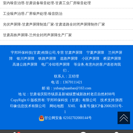
室内噪音治理-甘肃设备噪音处理-甘肃工业厂房噪音处理
工业噪声治理-厂界噪声处理-噪音防治
光伏声屏障-甘肃声屏障制造厂家-甘肃道路全封闭声屏障制作厂家
甘肃高铁声屏障-兰州全封闭声屏障生产厂家
宇邦环保科技(甘肃)有限公司,专营
甘肃声屏障
宁夏声屏障
兰州声屏
障
银川声屏障
铁路声屏障
道路声屏障
小区声屏障
桥梁声屏障
高速公路声屏障
电厂冷却塔声屏障
等业务,有意向的客户请咨询我
们，
联系人：王经理
电 话：13679111421
邮 箱：yubanghuanbao@163.com
地 址：甘肃省庆阳市镇原县新城镇曹城新政村老庄自然村88号
CopyRight © 版权所有:
宇邦环保科技（甘肃）有限公司
技术支持:
陕西
印象信息技术有限公司
网站地图
XML
备案号:
陇ICP备20002831号-
1
甘公网安备
62102702000144号