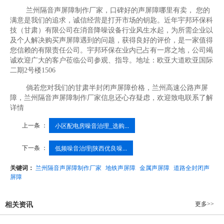
兰州隔音声屏障制作厂家，口碑好的声屏障哪里有卖， 您的
满意是我们的追求，诚信经营是打开市场的钥匙。近年宇邦环保科
技（甘肃）有限公司在消音降噪设备行业风生水起，为所需企业以
及个人解决购买声屏障遇到的问题，获得良好的评价，是一家值得
您信赖的有限责任公司。宇邦环保在业内已占有一席之地，公司竭
诚欢迎广大的客户莅临公司参观、指导。地址：欧亚大道欧亚国际
二期2号楼1506
倘若您对我们的甘肃半封闭声屏障价格，兰州高速公路声屏
障，兰州隔音声屏障制作厂家信息还心存疑虑，欢迎致电联系了解
详情
上一条 ：
小区配电房噪音治理_选购...
下一条 ：
低频噪音治理|陕西优良噪...
关键词：
兰州隔音声屏障制作厂家
地铁声屏障
金属声屏障
道路全封闭声
屏障
更多>>
相关资讯