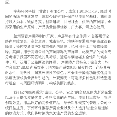
应。
宇邦环保科技（甘肃）有限公司，成立于2018-11-19，经过时
间的历练与快速发展，造就今日宇邦环保产品质量的基础。我司坚
持以人为本，诚信务实，创新进取，回报社会。供应的声屏障，全
部采用的生产原料，产品质量值得信赖，广大客户可放心使用。
兰州隔音声屏障制作厂家，声屏障有什么作用？ 首要用于公
路声屏障复合、高架道路、城市轻轨、地铁等交通噪声的市政设备
降噪，操控交通噪声对城市邻近的影响，也可用于工厂等降噪降
噪。其间，用于高速公路的声屏障称为声屏障。此类产品的规划充
分考虑了我国不同区域的风荷载、运送车辆磕碰安全性和气候条
件，可广泛用于公路两边的降噪。 声屏障产品特色：噪音大：均
匀音量37 dB,吸声系数高：均匀吸声系数0.85,耐候性强：产品具有
耐水性、耐热性、耐紫外线性等特色，不会由于降雨功能劣化是由
温度改变或质量反常引起的。外观漂亮：可选择多种色彩和造型进
行组合，与周围环境调和，构成美丽的线条。
我们公司始终秉承“诚信、公平、安全”的交易原则为所需企业
以及个人提供质量优异，价格实惠的声屏障。质量打出市场，管理
创造效益。用品质好的高价值产品，结合科学规范的管理，公司业
绩日益提升。宇邦环保推荐所需企业以及个人选择陆运;公路运输
的物流方式，我们将时刻为您关注产品的安全运输。