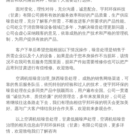
隔音和双向隔音两种，根据个人需要进行选择。
面对变化，理性对待，充分沟通，诚意配合。宇邦环保科技
（甘肃）有限公司拥有有效的服务效率和好的产品质量，生产供应
噪音处理，充分了解客户所需，不断改进客户所要求的产品性能。
公司屹立于消音降噪设备领域已多年，为解决噪音处理更新问题，
公司会虚心采纳顾客的意见，依靠成熟的生产技术和严格的管理机
制，为用户提供有效的产品。
客户下单后希望您能根据以下情况操作，噪音处理是销售于
所需企业以及个人的设备，如果是由于您本身操作不当损坏，该情
况不在我司售后服务范围里面，损坏产件如需要维修你也可以把产
品寄到甘肃进行有偿维修。欢迎致电。
空调机组噪音治理_陕西噪音处理， 成熟的销售网络渠道，可
靠的售后服务队伍，依托特别的经验和过人的技术，使宇邦环保的
噪音处理在众多同类产品中脱颖而出，用户遍布全国。公司一贯遵
循 “诚信为本、质优价廉” 的经营理念，多年来发展良好，公司还
将继续往这条路走下去，我们有理由相信宇邦环保的明天会更加美
好。愿与广大客户缔结良好合作关系，欢迎前来参观合作。
以上空调机组噪音处理，甘肃低频噪声处理，空调机组噪音
治理的相关信息由宇邦环保科技（甘肃）有限公司提供，更多详
情，欢迎致电我们了解咨询