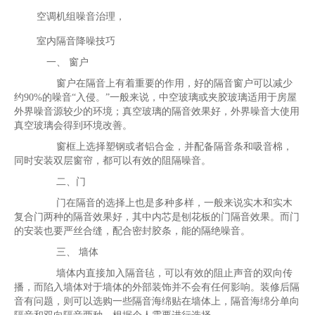
空调机组噪音治理，
室内隔音降噪技巧
一、 窗户
窗户在隔音上有着重要的作用，好的隔音窗户可以减少
约90%的噪音“入侵。”一般来说，中空玻璃或夹胶玻璃适用于房屋
外界噪音源较少的环境；真空玻璃的隔音效果好，外界噪音大使用
真空玻璃会得到环境改善。
窗框上选择塑钢或者铝合金，并配备隔音条和吸音棉，
同时安装双层窗帘，都可以有效的阻隔噪音。
二、门
门在隔音的选择上也是多种多样，一般来说实木和实木
复合门两种的隔音效果好，其中内芯是刨花板的门隔音效果。而门
的安装也要严丝合缝，配合密封胶条，能的隔绝噪音。
三、 墙体
墙体内直接加入隔音毡，可以有效的阻止声音的双向传
播，而陷入墙体对于墙体的外部装饰并不会有任何影响。装修后隔
音有问题，则可以选购一些隔音海绵贴在墙体上，隔音海绵分单向