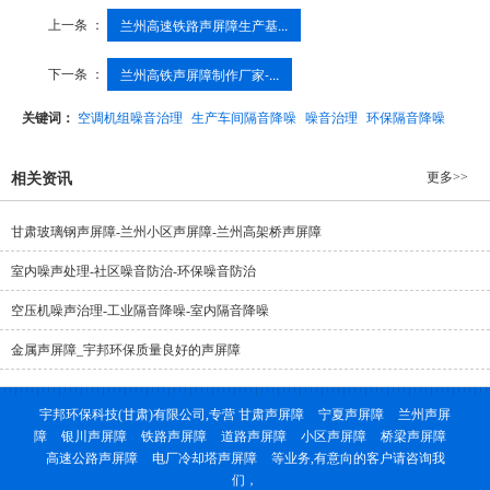
上一条 ：
兰州高速铁路声屏障生产基...
下一条 ：
兰州高铁声屏障制作厂家-...
关键词：
空调机组噪音治理
生产车间隔音降噪
噪音治理
环保隔音降噪
更多>>
相关资讯
甘肃玻璃钢声屏障-兰州小区声屏障-兰州高架桥声屏障
室内噪声处理-社区噪音防治-环保噪音防治
空压机噪声治理-工业隔音降噪-室内隔音降噪
金属声屏障_宇邦环保质量良好的声屏障
宇邦环保科技(甘肃)有限公司,专营
甘肃声屏障
宁夏声屏障
兰州声屏
障
银川声屏障
铁路声屏障
道路声屏障
小区声屏障
桥梁声屏障
高速公路声屏障
电厂冷却塔声屏障
等业务,有意向的客户请咨询我
们，