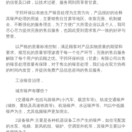
的信誉及口碑，以技术过硬、服务周到而享誉甘肃。
宇邦环保以有效生产噪音处理为主营方向，产品很好的诠释
其噪声处理的用途，主要销售往甘肃等地区。依靠完善、机制健
全、不断强化的服务理念，为了方便广大所需企业以及个人，我司
尽心尽力提供完善的售后服务，也因此受到需求客户一致的好评与
赞誉。
以严格的质量标准控制，满足顾客对产品实物质量的期望和
要求。规范化的质量管理渗透于每一个生产环节，完善的售后服务
解除了每个用户的后顾之忧。宇邦环保科技（甘肃）有限公司出售
的噪音处理质量有保障，对于售出的噪音处理，我们会在双方协商
的时间内发货，并提供免费产品信息咨询的售后服务。
工业噪音治理，
城市噪声有哪些？
1交通噪声:包括马路噪声(小汽车、载货车等)、轨道交通噪声
(城铁、重轨及高速铁路等)、机场噪声、水运噪声等。均以中低频
噪声为主，尤其低频噪声更加突出。
2设备噪声:主要是各种机器设备工作产生的噪声，如住宅配套
的水泵、电梯、新风机组、锅炉、空调室外机等，其噪声主要以中