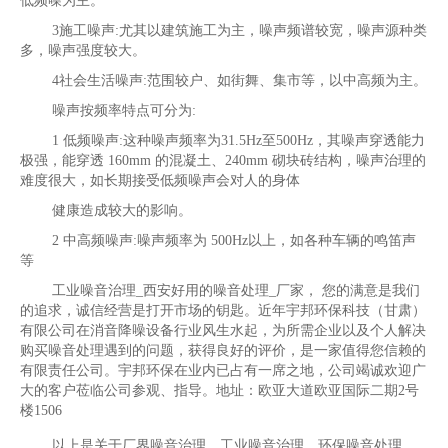
低频噪为主。
3施工噪声:尤其以建筑施工为主，噪声频谱较宽，噪声源种类
多，噪声强度较大。
4社会生活噪声:范围较户、如街舞、集市等，以中高频为主。
噪声按频率特点可分为:
1 低频噪声:这种噪声频率为31.5Hz至500Hz，其噪声穿透能力
极强，能穿透 160mm 的混凝土、240mm 砌块砖结构，噪声治理的
难度很大，如长期接受低频噪声会对人的身体
健康造成较大的影响。
2 中高频噪声:噪声频率为 500Hz以上，如各种车辆的鸣笛声
等
工业噪音治理_西安好用的噪音处理_厂家， 您的满意是我们
的追求，诚信经营是打开市场的钥匙。近年宇邦环保科技（甘肃）
有限公司在消音降噪设备行业风生水起，为所需企业以及个人解决
购买噪音处理遇到的问题，获得良好的评价，是一家值得您信赖的
有限责任公司。宇邦环保在业内已占有一席之地，公司竭诚欢迎广
大的客户莅临公司参观、指导。地址：欧亚大道欧亚国际二期2号
楼1506
以上是关于厂界噪音治理，工业噪音治理，环保噪音处理，