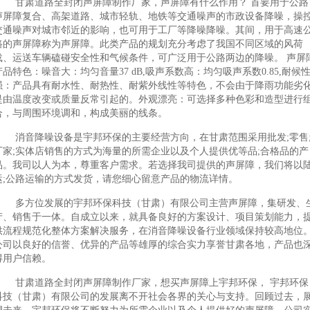
甘肃道路全封闭声屏障制作厂家，声屏障有什么作用？ 首要用于公路
声屏障复合、高架道路、城市轻轨、地铁等交通噪声的市政设备降噪，操
交通噪声对城市邻近的影响，也可用于工厂等降噪降噪。其间，用于高速
路的声屏障称为声屏障。此类产品的规划充分考虑了我国不同区域的风荷
载、运送车辆磕碰安全性和气候条件，可广泛用于公路两边的降噪。 声屏
产品特色：噪音大：均匀音量37 dB,吸声系数高：均匀吸声系数0.85,耐候
强：产品具有耐水性、耐热性、耐紫外线性等特色，不会由于降雨功能劣
是由温度改变或质量反常引起的。外观漂亮：可选择多种色彩和造型进行
合，与周围环境调和，构成美丽的线条。
消音降噪设备是宇邦环保的主要经营方向，在甘肃范围采用批发;零售;
厂家;实体店销售的方式为海量的所需企业以及个人提供优等品;合格品的产
品。我司以人为本，尊重客户需求。若选择我司提供的声屏障，我们将以
运;公路运输的方式发货，请您细心留意产品的物流详情。
多方位发展的宇邦环保科技（甘肃）有限公司主营声屏障，集研发、
产、销售于一体。自成立以来，就具备良好的方案设计、项目策划能力，
供流程规范化整体方案解决服务，在消音降噪设备行业领域保持较高地位
公司以良好的信誉、优异的产品等雄厚的综合实力享誉甘肃各地，产品也
得用户信赖。
甘肃道路全封闭声屏障制作厂家，想买声屏障上宇邦环保， 宇邦环保
科技（甘肃）有限公司的发展离不开社会各界的关心与支持。回顾过去，