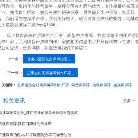
望未来，宇邦环保将不断努力为所需企业以及个人提供好的声屏障。公司
施可靠化、集约化的经营策略，发挥公司各方面的优势，专注发展机械五
产业。凭借多年经验，整合有效的解决方案，最终提升客户价值，实现双
赢。我们愿与您携手合作，共创美好明天。欢迎各界朋友莅临指导！地址
亚大道欧亚国际二期2号楼1506。
以上甘肃高铁声屏障生产厂家，高架桥声屏障，甘肃道路全封闭声屏
制作厂家，兰州隔音声屏障制作厂家的相关信息由宇邦环保科技（甘肃）
限公司提供，更多详情，欢迎致电我们了解咨询
上一条 ：
甘肃小区配电房噪声治理-...
下一条 ：
兰州全封闭声屏障制作厂家...
关键词：
甘肃道路全封闭声屏障制作厂家
隔音声屏障
地铁声屏障
金属声屏障
相关资讯
更多>>
演播室噪音治理_陕西专业的噪音处理哪里有供应
高铁声屏障-陕西口碑好的声屏障
工业噪声治理-冷却塔噪音防治-车间噪音防治